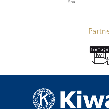
Spa
Partn