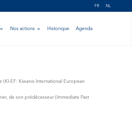
FR
NL
Nos actions
Historique
Agenda
e (KI-EF: Kiwanis International European
rier, de son prédécesseur (Immediate Past