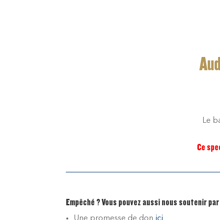
Aud
Le ba
Ce spe
Empêché ? Vous pouvez aussi nous soutenir par
Une promesse de don
ici