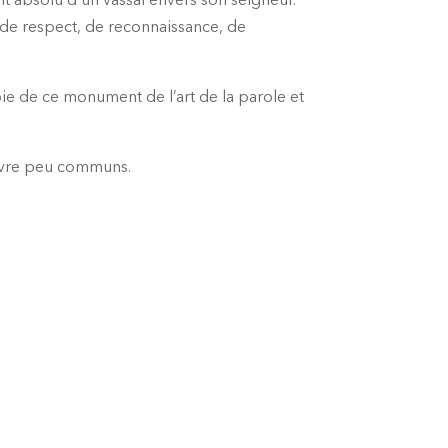
 absolu d’un vassal envers son seigneur.
de respect, de reconnaissance, de
opie de ce monument de l’art de la parole et
œuvre peu communs.