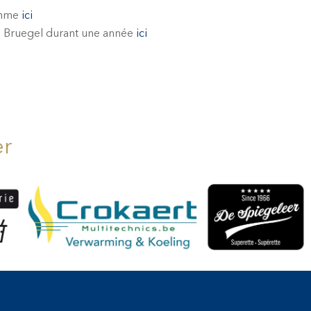
ramme
ici
s Bruegel durant une année
ici
er