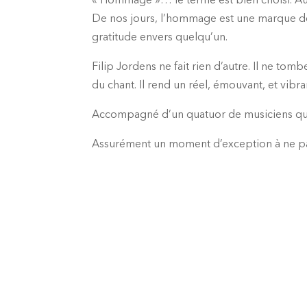
« Hommage »… le terme est bien choisi. Au 
De nos jours, l’hommage est une marque de
gratitude envers quelqu’un.
Filip Jordens ne fait rien d’autre. Il ne tom
du chant. Il rend un réel, émouvant, et vi
Accompagné d’un quatuor de musiciens qui 
Assurément un moment d’exception à ne p