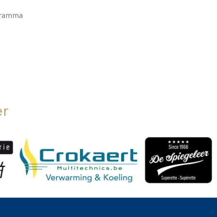
ogramma
er