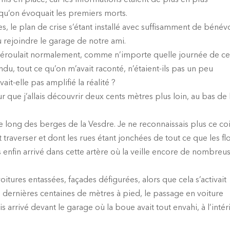
mis en place, car les informations étaient de plus en plus
 qu’on évoquait les premiers morts.
es, le plan de crise s’étant installé avec suffisamment de bénév
u rejoindre le garage de notre ami.
se déroulait normalement, comme n’importe quelle journée de c
du, tout ce qu’on m’avait raconté, n’étaient-ils pas un peu
it-elle pas amplifié la réalité ?
ur que j’allais découvrir deux cents mètres plus loin, au bas de 
le long des berges de la Vesdre. Je ne reconnaissais plus ce co
nt traverser et dont les rues étant jonchées de tout ce que les fl
is enfin arrivé dans cette artère où la veille encore de nombreu
oitures entassées, façades défigurées, alors que cela s’activait
s dernières centaines de mètres à pied, le passage en voiture
s arrivé devant le garage où la boue avait tout envahi, à l’intér