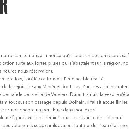
ER
otre comité nous a annoncé qu’il serait un peu en retard, sa fi
tation suite aux fortes pluies qui s‘abattaient sur la région, n
s heures nous réservaient.
mière fois, j’ai été confronté à l’implacable réalité.
e le rejoindre aux Minières dont il est l’un des administrateu
a demande de la ville de Verviers. Durant la nuit, la Vesdre s’ét
tout sur son passage depuis Dolhain, il fallait accueillir les
Une notion encore un peu floue dans mon esprit.
 en pleine figure avec un premier couple arrivant complètement
es vêtements secs, car ils avaient tout perdu. L’eau était mo