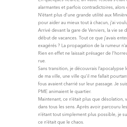
En quelques heures, un vaste réseau s’était 
alarmantes et parfois contradictoires, alors
N’étant plus d’une grande utilité aux Minièr
pour aider au mieux tout à chacun, j’ai voul
Arrivé devant la gare de Verviers, la vie 
début de vacances. Tout ce que j’avais enten
exagérés ? La propagation de la rumeur n’ava
Rien en effet ne laissait présager de l’horre
rue.
Sans transition, je découvrais l’apocalypse 
de ma ville, une ville qu’il me fallait pourta
fous avaient charrié sur leur passage. Je su
PME animaient le quartier.
Maintenant, ce n’était plus que désolation, v
dans tous les sens. Après avoir parcouru le
n’étant tout simplement plus possible, je sui
ce n’était que le chaos.