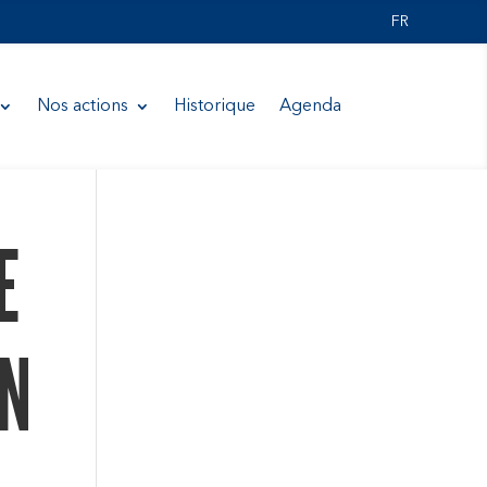
FR
Nos actions
Historique
Agenda
E
ON