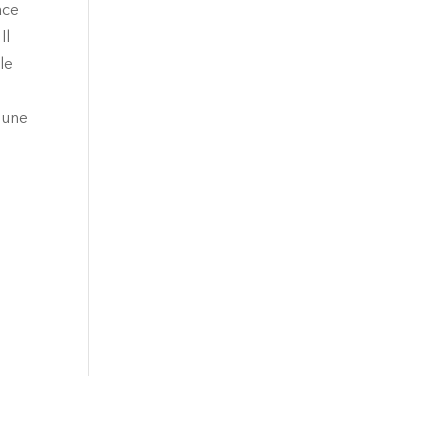
ace
Il
le
e une